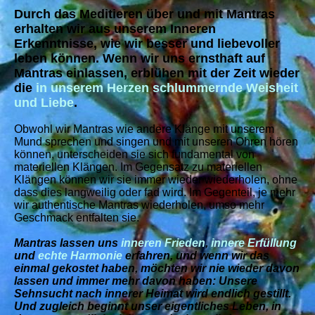
Durch das Meditieren über und mit Mantras
erhalten wir aus unserem Inneren
Erkenntnisse, wie wir besser und liebevoller
leben können. Wenn wir uns ernsthaft auf
Mantras einlassen, erblühen mit der Zeit wieder
die
in unserem Herzen schlummernde Weisheit
und Liebe
.
Obwohl wir Mantras wie andere Klänge mit unserem
Mund sprechen und singen und mit unseren Ohren hören
können, unterscheiden sie sich fundamental von
materiellen Klängen. Im Gegensatz zu materiellen
Klängen können wir sie immer wieder wiederholen, ohne
dass dies langweilig oder fad wird.
Im Gegenteil, je mehr
wir authentische Mantras wiederholen, umso mehr
Geschmack entfalten sie.
Mantras lassen uns
inneren Frieden
,
innere Erfüllung
und
echte Harmonie
erfahren, und wenn wir das
einmal gekostet haben, möchten wir nie wieder davon
lassen und immer mehr davon haben: Unsere
Sehnsucht nach innerer Heimat wird endlich gestillt.
Und zugleich beginnt unser eigentliches Leben, in