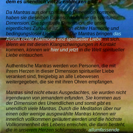
dem es unendlich viel zu entdecken gibt!
Da Mantras aus der spirituellen Dimension kommen,
haben sie dieselben Eigenschaften wie die spirituelle
Dimension. Die spirituelle Dimension, die unser
eigentliches Zuhause ist, ist von echter Harmonie und
bedingungsloser Liebe erfüllt. Die Mantras bringen
das
Aroma echter Harmonie und spiritueller Liebe
mit sich.
Wenn wir mit diesen Klangschwingungen in Kontakt
kommen, können wir
hier und jetzt
in die Welt spiritueller
Liebe eintauchen.
Authentische Mantras werden von Personen, die mit
ihrem Herzen in dieser Dimension spiritueller Liebe
verankert sind, freigiebig an alle Lebewesen
weitergegeben, die sie mit ihren Ohren empfangen.
Mantras sind nicht etwas Ausgedachtes, sie wurden nicht
irgendwann von jemandem erfunden. Sie kommen aus
der Dimension des Unendlichen und somit gibt es
unendlich viele Mantras. Durch die Meditation über nur
einen oder wenige ausgewählte Mantras können wir
innerlich vollkommen geläutert werden und die höchste
Vollkommenheit des Lebens erreichen, die darin besteht,
die in unserem Herzen schlummernde,
allumfassende