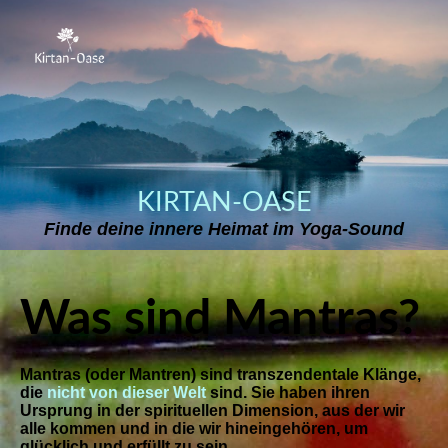
KIRTAN-OASE
Finde deine innere Heimat im Yoga-Sound
Was sind Mantras?
Mantras (oder Mantren) sind transzendentale Klänge,
die
nicht von dieser Welt
sind. Sie haben ihren
Ursprung in der spirituellen Dimension, aus der wir
alle kommen und in die wir hineingehören, um
glücklich und erfüllt zu sein.