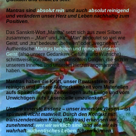
Mantras sind
absolut rein
und auch
absolut reinigend
und verändern unser Herz und Leben nachhaltig zum
Positiven.
Das Sanskrit-Wort „Mantra“ setzt sich aus zwei Silben
zusammen – „Man“ und „tra“. „Man“ bedeutet so viel wie
Geist, und „tra“ bedeutet „befreien“ oder „wegziehen“.
Authentische
Mantras befreien und reinigen unseren
Geist
(also unsere Gedanken, Gefühle und Wünsche)
schrittweise von allen unerwünschten Dingen, die sich in
unserem Inneren und unserem Herzen angesammelt
haben.
Mantras haben die Kraft, unser Bewusstsein zu
reinigen und unsere Aufmerksamkeit vom Materiellen
aufs Spirituelle, vom Zeitweiligen aufs Ewige und vom
Unwichtigen aufs Essenzielle umzulenken.
Unsere innerste Essenz – unser innerstes Wesen – ist
spirituell, nicht materiell. Durch den Kontakt mit
transzendentalem Klang (Mantras) erkennen wir
zunehmend,
wer wir wirklich sind
und wie wir ein
wahrhaft
authentisches Leben
führen können.